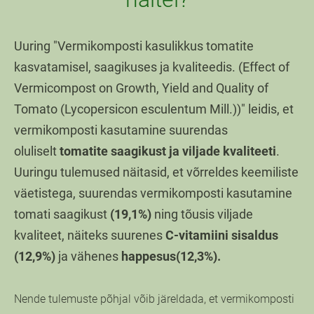
Uuring "Vermikomposti kasulikkus tomatite
kasvatamisel, saagikuses ja kvaliteedis. (Effect of
Vermicompost on Growth, Yield and Quality of
Tomato (Lycopersicon esculentum Mill.))" leidis, et
vermikomposti kasutamine suurendas
oluliselt
tomatite saagikust ja viljade kvaliteeti
.
Uuringu tulemused näitasid, et võrreldes keemiliste
väetistega, suurendas vermikomposti kasutamine
tomati saagikust
(19,1%)
ning tõusis viljade
kvaliteet, näiteks suurenes
C-vitamiini sisaldus
(12,9%)
ja vähenes
happesus(12,3%).
Nende tulemuste põhjal võib järeldada, et vermikomposti