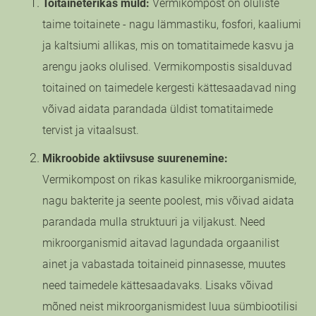
Toitaineterikas muld:
Vermikompost on oluliste
taime toitainete - nagu lämmastiku, fosfori, kaaliumi
ja kaltsiumi allikas, mis on tomatitaimede kasvu ja
arengu jaoks olulised. Vermikompostis sisalduvad
toitained on taimedele kergesti kättesaadavad ning
võivad aidata parandada üldist tomatitaimede
tervist ja vitaalsust.
Mikroobide aktiivsuse suurenemine:
Vermikompost on rikas kasulike mikroorganismide,
nagu bakterite ja seente poolest, mis võivad aidata
parandada mulla struktuuri ja viljakust. Need
mikroorganismid aitavad lagundada orgaanilist
ainet ja vabastada toitaineid pinnasesse, muutes
need taimedele kättesaadavaks. Lisaks võivad
mõned neist mikroorganismidest luua sümbiootilisi