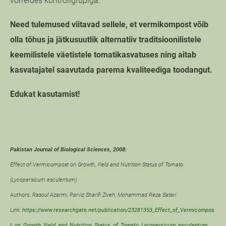
võrreldes kontrollgrupiga.
Need tulemused viitavad sellele, et vermikompost võib
olla tõhus ja jätkusuutlik alternatiiv traditsioonilistele
keemilistele väetistele tomatikasvatuses ning aitab
kasvatajatel saavutada parema kvaliteediga toodangut.
Edukat kasutamist!
Pakistan Journal of Biological Sciences, 2008:
Effect of Vermicompost on Growth, Yield and Nutrition Status of Tomato
(Lycopersicum esculentum)
Authors:
Rasoul Azarmi
,
Parviz Sharifi Ziveh
,
Mohammad Reza Satari
Link:
https://www.researchgate.net/publication/23281353_Effect_of_Vermicompos
t_on_Growth_Yield_and_Nutrition_Status_of_Tomato_Lycopersicum_esculentum