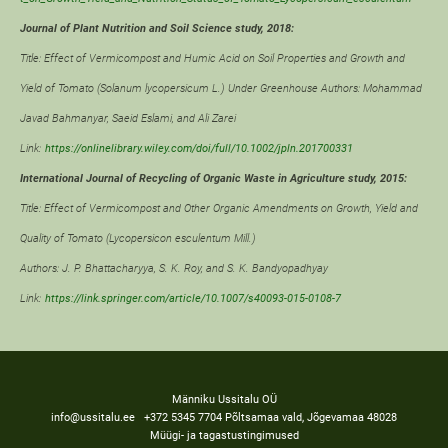
Journal of Plant Nutrition and Soil Science study, 2018:
Title: Effect of Vermicompost and Humic Acid on Soil Properties and Growth and
Yield of Tomato (Solanum lycopersicum L.) Under Greenhouse
Authors: Mohammad
Javad Bahmanyar, Saeid Eslami, and Ali Zarei
Link:
https://onlinelibrary.wiley.com/doi/full/10.1002/jpln.201700331
International Journal of Recycling of Organic Waste in Agriculture study, 2015:
Title: Effect of Vermicompost and Other Organic Amendments on Growth, Yield and
Quality of Tomato (Lycopersicon esculentum Mill.)
Authors: J. P. Bhattacharyya, S. K. Roy, and S. K. Bandyopadhyay
Link:
https://link.springer.com/article/10.1007/s40093-015-0108-7
Männiku Ussitalu OÜ
info@ussitalu.ee +372 5345 7704 Põltsamaa vald, Jõgevamaa 48028
Müügi- ja tagastustingimused