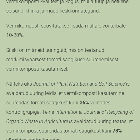
vermikomposti kvaliteet ja kogus, mulla tüüp ja hetkene
seisund, kliima ja muud keskkonnategurid.
Vermikomposti soovitatakse lisada mullale või turbale
10-20%.
Siiski on mitmeid uuringuid, mis on teatanud
märkimisväärsest tomati saagikuse suurenemisest
vermikomposti kasutamisel.
Näiteks üks
Journal of Plant Nutrition and Soil Science'is
avaldatud uuring leidis, et vermikomposti kasutamine
suurendas tomati saagikust kuni
36%
võrreldes
kontrollgrupiga. Teine I
nternational Journal of Recycling of
Organic Waste in Agriculture'is
avaldatud uuring teatas, et
vermikompost suurendas tomati saagikust kuni
78%