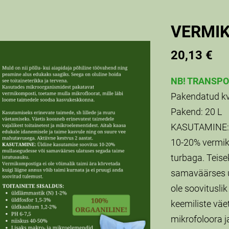
VERMI
20,13 €
NB! TRANSPO
Pakendatud kv
Pakend: 20 L
KASUTAMINE: Ü
10-20% vermik
turbaga. Teise
samaväärses u
ole soovitusl
keemiliste väet
mikrofoloora j