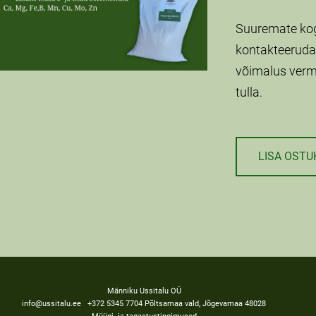
Suuremate kog
kontakteeruda.
võimalus verm
tulla.
LISA OSTU
Männiku Ussitalu OÜ
info@ussitalu.ee +372 5345 7704 Põltsamaa vald, Jõgevamaa 48028