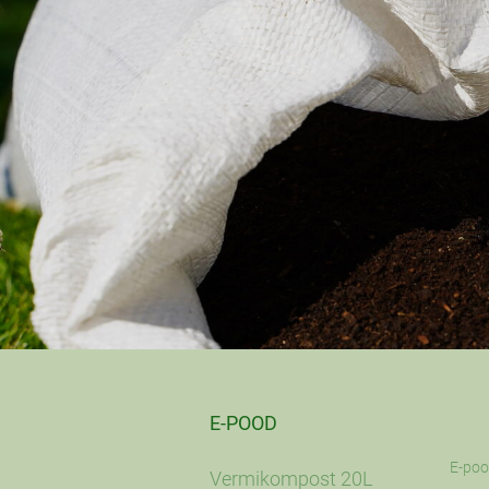
E-POOD
E-po
Vermikompost 20L