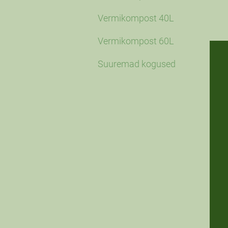
Vermikompost 40L
Vermikompost 60L
Suuremad kogused