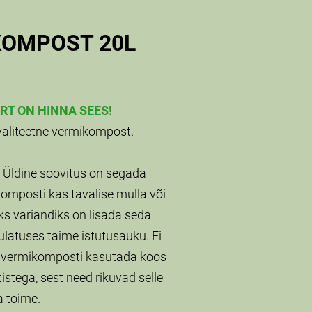
KOMPOST 20L
RT ON HINNA SEES!
aliteetne vermikompost.
ldine soovitus on segada
omposti kas tavalise mulla või
ks variandiks on lisada seda
latuses taime istutusauku. Ei
ik vermikomposti kasutada koos
istega, sest need rikuvad selle
a toime.